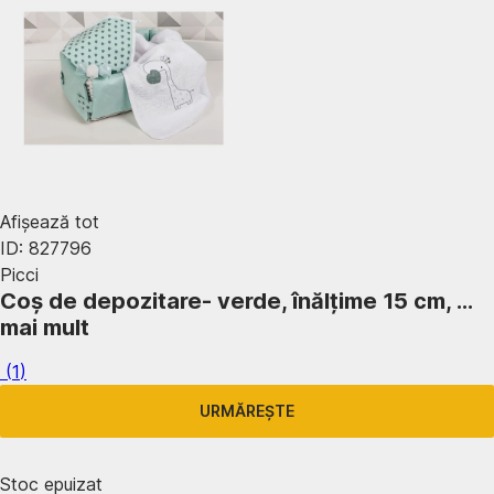
Afișează tot
ID: 827796
Picci
Coș de depozitare
- verde, înălțime 15 cm
, …
mai mult
(
1
)
URMĂREȘTE
Stoc epuizat