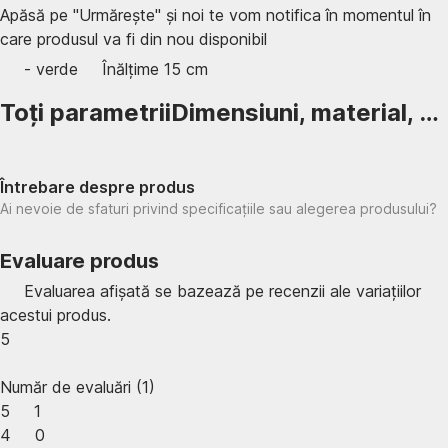
Apăsă pe "Urmărește" și noi te vom notifica în momentul în
care produsul va fi din nou disponibil
- verde
Înălțime 15 cm
Toți parametrii
Dimensiuni, material, …
Întrebare despre produs
Ai nevoie de sfaturi privind specificațiile sau alegerea produsului?
Evaluare produs
Evaluarea afișată se bazează pe recenzii ale variațiilor
acestui produs.
5
Număr de evaluări
(
1
)
5
1
4
0