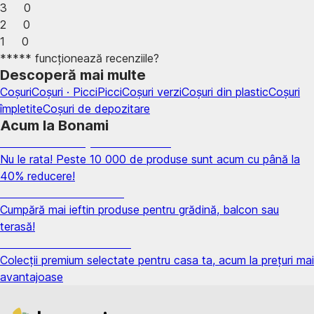
3
0
2
0
1
0
***** funcționează recenziile?
Descoperă mai multe
Coșuri
Coșuri · Picci
Picci
Coșuri verzi
Coșuri din plastic
Coșuri
împletite
Coșuri de depozitare
Acum la Bonami
Summer Sale până la -40 %
Nu le rata! Peste 10 000 de produse sunt acum cu până la
40% reducere!
Grădină la reducere
Cumpără mai ieftin produse pentru grădină, balcon sau
terasă!
Premium la reducere
Colecții premium selectate pentru casa ta, acum la prețuri mai
avantajoase