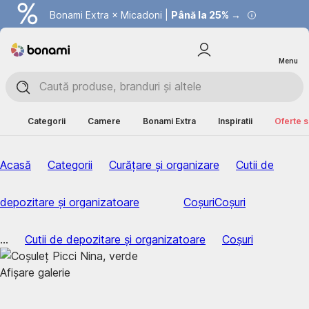
Bonami Extra × Micadoni |
Summer Sale |
Economisești până la 40% →
Până la 25% →
Menu
Categorii
Camere
Bonami Extra
Inspiratii
Oferte s
Acasă
Categorii
Curățare și organizare
Cutii de
depozitare și organizatoare
Coșuri
Coșuri
...
Cutii de depozitare și organizatoare
Coșuri
Afișare galerie