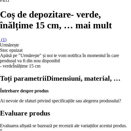
Picci
Coș de depozitare
- verde,
înălțime 15 cm
, …
mai mult
(
1
)
Urmărește
Stoc epuizat
Apăsă pe "Urmărește" și noi te vom notifica în momentul în care
produsul va fi din nou disponibil
- verde
Înălțime 15 cm
Toți parametrii
Dimensiuni, material, …
Întrebare despre produs
Ai nevoie de sfaturi privind specificațiile sau alegerea produsului?
Evaluare produs
Evaluarea afișată se bazează pe recenzii ale variațiilor acestui produs.
5