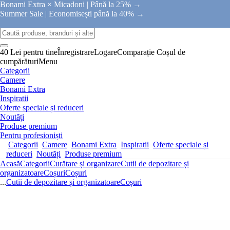
Bonami Extra × Micadoni |
Până la 25% →
Summer Sale |
Economisești până la 40% →
40 Lei pentru tine
Înregistrare
Logare
Comparație
Coșul de
cumpărături
Menu
Categorii
Camere
Bonami Extra
Inspiratii
Oferte speciale și reduceri
Noutăți
Produse premium
Pentru profesioniști
Categorii
Camere
Bonami Extra
Inspiratii
Oferte speciale și
reduceri
Noutăți
Produse premium
Acasă
Categorii
Curățare și organizare
Cutii de depozitare și
organizatoare
Coșuri
Coșuri
...
Cutii de depozitare și organizatoare
Coșuri