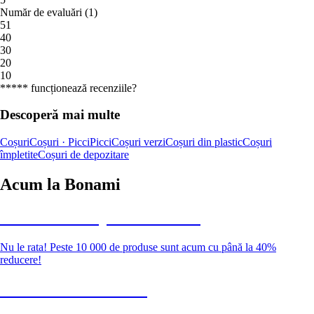
Număr de evaluări
(
1
)
5
1
4
0
3
0
2
0
1
0
***** funcționează recenziile?
Descoperă mai multe
Coșuri
Coșuri · Picci
Picci
Coșuri verzi
Coșuri din plastic
Coșuri
împletite
Coșuri de depozitare
Acum la Bonami
Summer Sale până la -40 %
Nu le rata! Peste 10 000 de produse sunt acum cu până la 40%
reducere!
Grădină la reducere