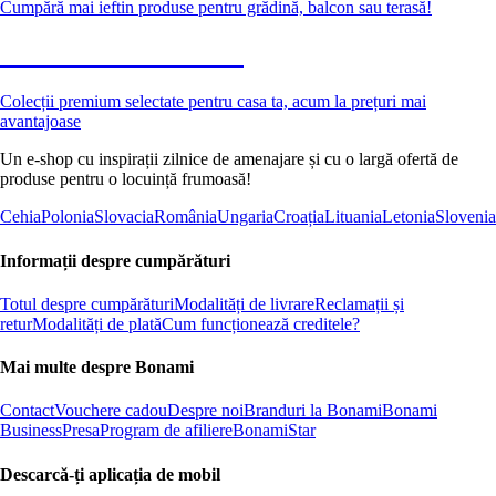
Cumpără mai ieftin produse pentru grădină, balcon sau terasă!
Premium la reducere
Colecții premium selectate pentru casa ta, acum la prețuri mai
avantajoase
Un e-shop cu inspirații zilnice de amenajare și cu o largă ofertă de
produse pentru o locuință frumoasă!
Cehia
Polonia
Slovacia
România
Ungaria
Croația
Lituania
Letonia
Slovenia
Informații despre cumpărături
Totul despre cumpărături
Modalități de livrare
Reclamații și
retur
Modalități de plată
Cum funcționează creditele?
Mai multe despre Bonami
Contact
Vouchere cadou
Despre noi
Branduri la Bonami
Bonami
Business
Presa
Program de afiliere
BonamiStar
Descarcă-ți aplicația de mobil