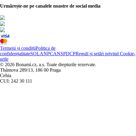
Urmărește-ne pe canalele noastre de social media
Termeni și condiții
Politica de
confidențialitate
SOL
ANPC
ANSPDCP
Reguli și setări privind Cookie-
urile
© 2026 Bonami.cz, a.s. Toate drepturile rezervate.
Thámova 289/13, 186 00 Praga
Cehia
CUI: 242 30 111