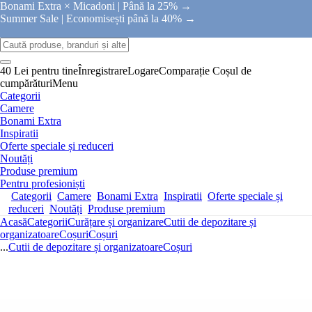
Bonami Extra × Micadoni |
Până la 25% →
Summer Sale |
Economisești până la 40% →
40 Lei pentru tine
Înregistrare
Logare
Comparație
Coșul de
cumpărături
Menu
Categorii
Camere
Bonami Extra
Inspiratii
Oferte speciale și reduceri
Noutăți
Produse premium
Pentru profesioniști
Categorii
Camere
Bonami Extra
Inspiratii
Oferte speciale și
reduceri
Noutăți
Produse premium
Acasă
Categorii
Curățare și organizare
Cutii de depozitare și
organizatoare
Coșuri
Coșuri
...
Cutii de depozitare și organizatoare
Coșuri