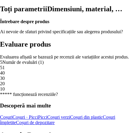
Toți parametrii
Dimensiuni, material, …
Întrebare despre produs
Ai nevoie de sfaturi privind specificațiile sau alegerea produsului?
Evaluare produs
Evaluarea afișată se bazează pe recenzii ale variațiilor acestui produs.
5
Număr de evaluări
(
1
)
5
1
4
0
3
0
2
0
1
0
***** funcționează recenziile?
Descoperă mai multe
Coșuri
Coșuri · Picci
Picci
Coșuri verzi
Coșuri din plastic
Coșuri
împletite
Coșuri de depozitare