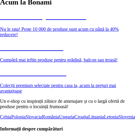
Acum la Bonami
Summer Sale până la -40 %
Nu le rata! Peste 10 000 de produse sunt acum cu până la 40%
reducere!
Grădină la reducere
Cumpără mai ieftin produse pentru grădină, balcon sau terasă!
Premium la reducere
Colecții premium selectate pentru casa ta, acum la prețuri mai
avantajoase
Un e-shop cu inspirații zilnice de amenajare și cu o largă ofertă de
produse pentru o locuință frumoasă!
Cehia
Polonia
Slovacia
România
Ungaria
Croația
Lituania
Letonia
Slovenia
Informații despre cumpărături