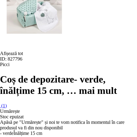
Afișează tot
ID: 827796
Picci
Coș de depozitare
- verde,
înălțime 15 cm
, …
mai mult
(
1
)
Urmărește
Stoc epuizat
Apăsă pe "Urmărește" și noi te vom notifica în momentul în care
produsul va fi din nou disponibil
- verde
Înălțime 15 cm