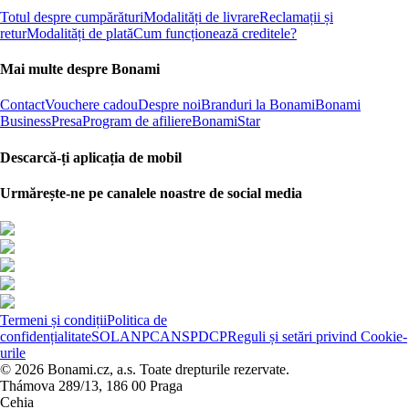
Totul despre cumpărături
Modalități de livrare
Reclamații și
retur
Modalități de plată
Cum funcționează creditele?
Mai multe despre Bonami
Contact
Vouchere cadou
Despre noi
Branduri la Bonami
Bonami
Business
Presa
Program de afiliere
BonamiStar
Descarcă-ți aplicația de mobil
Urmărește-ne pe canalele noastre de social media
Termeni și condiții
Politica de
confidențialitate
SOL
ANPC
ANSPDCP
Reguli și setări privind Cookie-
urile
© 2026 Bonami.cz, a.s. Toate drepturile rezervate.
Thámova 289/13, 186 00 Praga
Cehia