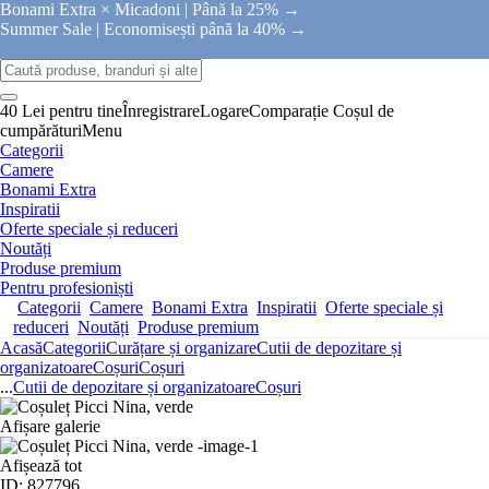
Bonami Extra × Micadoni |
Până la 25% →
Summer Sale |
Economisești până la 40% →
40 Lei pentru tine
Înregistrare
Logare
Comparație
Coșul de
cumpărături
Menu
Categorii
Camere
Bonami Extra
Inspiratii
Oferte speciale și reduceri
Noutăți
Produse premium
Pentru profesioniști
Categorii
Camere
Bonami Extra
Inspiratii
Oferte speciale și
reduceri
Noutăți
Produse premium
Acasă
Categorii
Curățare și organizare
Cutii de depozitare și
organizatoare
Coșuri
Coșuri
...
Cutii de depozitare și organizatoare
Coșuri
Afișare galerie
Afișează tot
ID: 827796