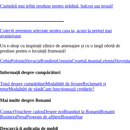
Cumpără mai ieftin produse pentru grădină, balcon sau terasă!
Premium la reducere
Colecții premium selectate pentru casa ta, acum la prețuri mai
avantajoase
Un e-shop cu inspirații zilnice de amenajare și cu o largă ofertă de
produse pentru o locuință frumoasă!
Cehia
Polonia
Slovacia
România
Ungaria
Croația
Lituania
Letonia
Slovenia
Informații despre cumpărături
Totul despre cumpărături
Modalități de livrare
Reclamații și
retur
Modalități de plată
Cum funcționează creditele?
Mai multe despre Bonami
Contact
Vouchere cadou
Despre noi
Branduri la Bonami
Bonami
Business
Presa
Program de afiliere
BonamiStar
Descarcă-ți aplicația de mobil