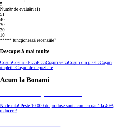
5
Număr de evaluări
(
1
)
5
1
4
0
3
0
2
0
1
0
***** funcționează recenziile?
Descoperă mai multe
Coșuri
Coșuri · Picci
Picci
Coșuri verzi
Coșuri din plastic
Coșuri
împletite
Coșuri de depozitare
Acum la Bonami
Summer Sale până la -40 %
Nu le rata! Peste 10 000 de produse sunt acum cu până la 40%
reducere!
Grădină la reducere