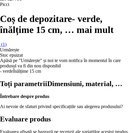
Picci
Coș de depozitare
- verde,
înălțime 15 cm
, …
mai mult
(
1
)
Urmărește
Stoc epuizat
Apăsă pe "Urmărește" și noi te vom notifica în momentul în care
produsul va fi din nou disponibil
- verde
Înălțime 15 cm
Toți parametrii
Dimensiuni, material, …
Întrebare despre produs
Ai nevoie de sfaturi privind specificațiile sau alegerea produsului?
Evaluare produs
Evaluarea afișată se bazează pe recenzii ale variațiilor acestui produs.