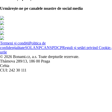
Urmărește-ne pe canalele noastre de social media
Termeni și condiții
Politica de
confidențialitate
SOL
ANPC
ANSPDCP
Reguli și setări privind Cookie-
urile
© 2026 Bonami.cz, a.s. Toate drepturile rezervate.
Thámova 289/13, 186 00 Praga
Cehia
CUI: 242 30 111