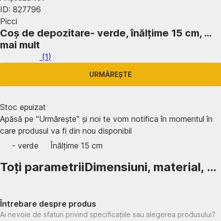
ID: 827796
Picci
Coș de depozitare
- verde, înălțime 15 cm
, …
mai mult
(
1
)
URMĂREȘTE
Stoc epuizat
Apăsă pe "Urmărește" și noi te vom notifica în momentul în
care produsul va fi din nou disponibil
- verde
Înălțime 15 cm
Toți parametrii
Dimensiuni, material, …
Întrebare despre produs
Ai nevoie de sfaturi privind specificațiile sau alegerea produsului?