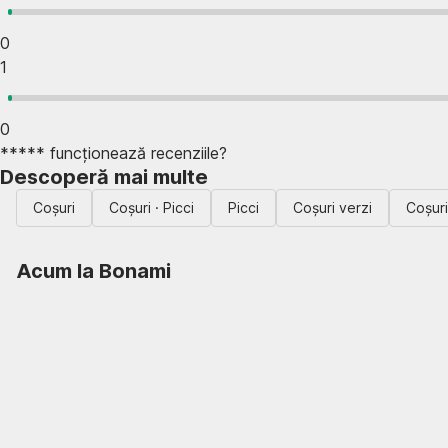
0
1
0
***** funcționează recenziile?
Descoperă mai multe
Coșuri
Coșuri · Picci
Picci
Coșuri verzi
Coșuri
Acum la Bonami
Summer Sale
până la -40 %