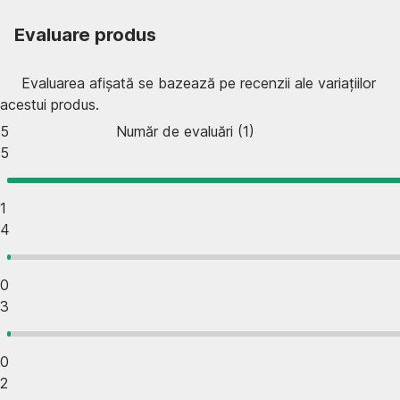
Evaluare produs
Evaluarea afișată se bazează pe recenzii ale variațiilor
acestui produs.
5
Număr de evaluări
(
1
)
5
1
4
0
3
0
2