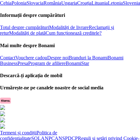
Cehia
Polonia
Slovacia
România
Ungaria
Croația
Lituania
Letonia
Slovenia
Informații despre cumpărături
Totul despre cumpărături
Modalități de livrare
Reclamații și
retur
Modalități de plată
Cum funcționează creditele?
Mai multe despre Bonami
Contact
Vouchere cadou
Despre noi
Branduri la Bonami
Bonami
Business
Presa
Program de afiliere
BonamiStar
Descarcă-ți aplicația de mobil
Urmărește-ne pe canalele noastre de social media
Termeni și condiții
Politica de
confidențialitate
SOL
ANPC
ANSPDCP
Reguli și setări privind Cookie-