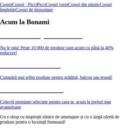
Coșuri
Coșuri · Picci
Picci
Coșuri verzi
Coșuri din plastic
Coșuri
împletite
Coșuri de depozitare
Acum la Bonami
Summer Sale până la -40 %
Nu le rata! Peste 10 000 de produse sunt acum cu până la 40%
reducere!
Grădină la reducere
Cumpără mai ieftin produse pentru grădină, balcon sau terasă!
Premium la reducere
Colecții premium selectate pentru casa ta, acum la prețuri mai
avantajoase
Un e-shop cu inspirații zilnice de amenajare și cu o largă ofertă de
produse pentru o locuință frumoasă!