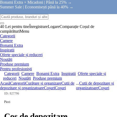
Bonami Extra × Micadoni |
Până la 25% →
Summer Sale |
Economisești până la 40% →
40 Lei pentru tine
Înregistrare
Logare
Comparație
Coșul de
cumpărături
Menu
Categorii
Camere
Bonami Extra
Inspiratii
Oferte speciale și reduceri
Noutăți
Produse premium
Pentru profesioniști
Categorii
Camere
Bonami Extra
Inspiratii
Oferte speciale și
reduceri
Noutăți
Produse premium
Acasă
Categorii
Curățare și organizare
Cutii de
...
Cutii de depozitare și
depozitare și organizatoare
Coșuri
Coșuri
organizatoare
Coșuri
ID: 827796
Picci
Coș de depozitare