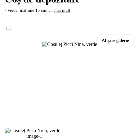
- verde, înălțime 15 cm
, …
mai mult
(
1
)
Afișare galerie