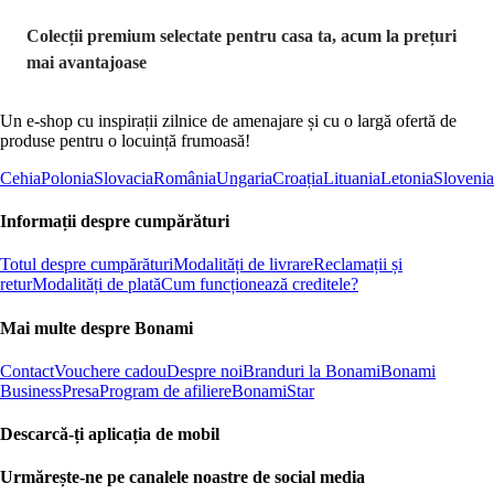
Colecții premium selectate pentru casa ta, acum la prețuri
mai avantajoase
Un e-shop cu inspirații zilnice de amenajare și cu o largă ofertă de
produse pentru o locuință frumoasă!
Cehia
Polonia
Slovacia
România
Ungaria
Croația
Lituania
Letonia
Slovenia
Informații despre cumpărături
Totul despre cumpărături
Modalități de livrare
Reclamații și
retur
Modalități de plată
Cum funcționează creditele?
Mai multe despre Bonami
Contact
Vouchere cadou
Despre noi
Branduri la Bonami
Bonami
Business
Presa
Program de afiliere
BonamiStar
Descarcă-ți aplicația de mobil
Urmărește-ne pe canalele noastre de social media