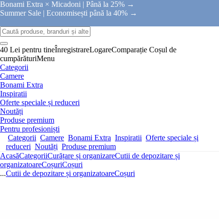
Bonami Extra × Micadoni |
Până la 25% →
Summer Sale |
Economisești până la 40% →
40 Lei pentru tine
Înregistrare
Logare
Comparație
Coșul de
cumpărături
Menu
Categorii
Camere
Bonami Extra
Inspiratii
Oferte speciale și reduceri
Noutăți
Produse premium
Pentru profesioniști
Categorii
Camere
Bonami Extra
Inspiratii
Oferte speciale și
reduceri
Noutăți
Produse premium
Acasă
Categorii
Curățare și organizare
Cutii de depozitare și
organizatoare
Coșuri
Coșuri
...
Cutii de depozitare și organizatoare
Coșuri