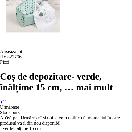
Afișează tot
ID: 827796
Picci
Coș de depozitare
- verde,
înălțime 15 cm
, …
mai mult
(
1
)
Urmărește
Stoc epuizat
Apăsă pe "Urmărește" și noi te vom notifica în momentul în care
produsul va fi din nou disponibil
- verde
Înălțime 15 cm