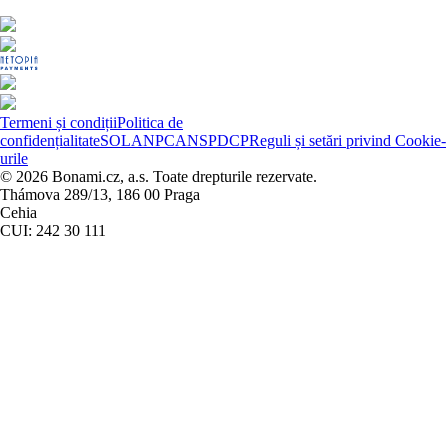
Termeni și condiții
Politica de
confidențialitate
SOL
ANPC
ANSPDCP
Reguli și setări privind Cookie-
urile
© 2026 Bonami.cz, a.s. Toate drepturile rezervate.
Thámova 289/13, 186 00 Praga
Cehia
CUI: 242 30 111