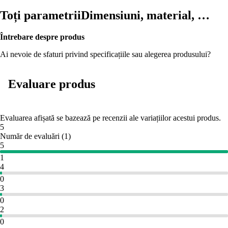
Toți parametrii
Dimensiuni, material, …
Întrebare despre produs
Ai nevoie de sfaturi privind specificațiile sau alegerea produsului?
Evaluare produs
Evaluarea afișată se bazează pe recenzii ale variațiilor acestui produs.
5
Număr de evaluări
(
1
)
5
1
4
0
3
0
2
0