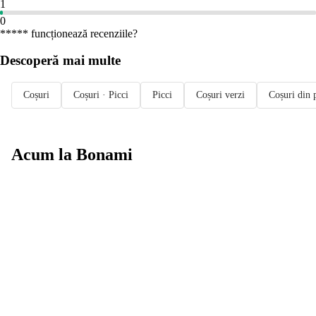
1
0
***** funcționează recenziile?
Descoperă mai multe
Coșuri
Coșuri · Picci
Picci
Coșuri verzi
Coșuri din p
Acum la Bonami
Summer Sale
până la -40 %