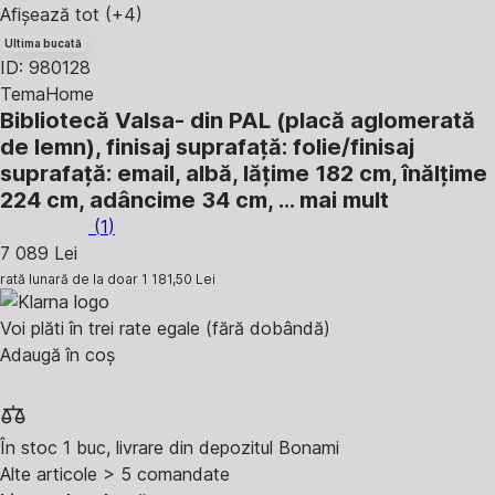
Afișează tot
(+4)
Ultima bucată
ID: 980128
TemaHome
Bibliotecă Valsa
- din PAL (placă aglomerată
de lemn), finisaj suprafață: folie/finisaj
suprafață: email, albă, lățime 182 cm, înălțime
224 cm, adâncime 34 cm
, …
mai mult
(
1
)
7 089 Lei
rată lunară de la doar
1 181,50 Lei
Voi plăti în trei rate egale (fără dobândă)
Adaugă în coș
În stoc 1 buc, livrare din depozitul Bonami
Alte articole > 5 comandate