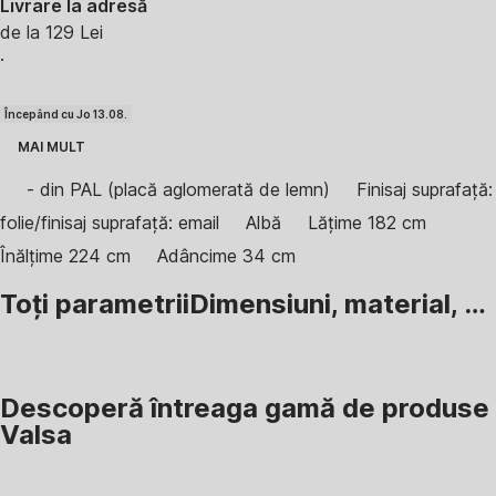
Livrare la adresă
de la 129 Lei
·
Începând cu Jo 13.08.
MAI MULT
- din PAL (placă aglomerată de lemn)
Finisaj suprafață:
folie/finisaj suprafață: email
Albă
Lățime 182 cm
Înălțime 224 cm
Adâncime 34 cm
Toți parametrii
Dimensiuni, material, …
Descoperă întreaga gamă de produse
Valsa