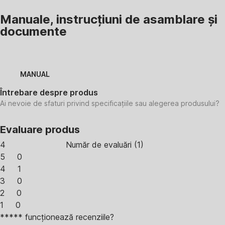
Manuale, instrucțiuni de asamblare și
documente
MANUAL
Întrebare despre produs
Ai nevoie de sfaturi privind specificațiile sau alegerea produsului?
Evaluare produs
4
Număr de evaluări
(
1
)
5
0
4
1
3
0
2
0
1
0
***** funcționează recenziile?