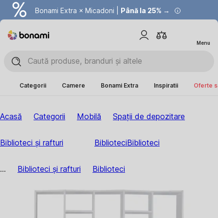
Bonami Extra × Micadoni |
Summer Sale |
Economisești până la 40% →
Până la 25% →
Menu
Categorii
Camere
Bonami Extra
Inspiratii
Oferte s
Acasă
Categorii
Mobilă
Spații de depozitare
Biblioteci și rafturi
Biblioteci
Biblioteci
...
Biblioteci și rafturi
Biblioteci