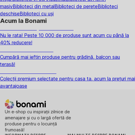
masiv
Biblioteci din metal
Biblioteci de perete
Biblioteci
deschise
Biblioteci cu uși
Acum la Bonami
Summer Sale până la -40 %
Nu le rata! Peste 10 000 de produse sunt acum cu până la
40% reducere!
Grădină la reducere
Cumpără mai ieftin produse pentru grădină, balcon sau
terasă!
Premium la reducere
Colecții premium selectate pentru casa ta, acum la prețuri mai
avantajoase
Un e-shop cu inspirații zilnice de
amenajare și cu o largă ofertă de
produse pentru o locuință
frumoasă!