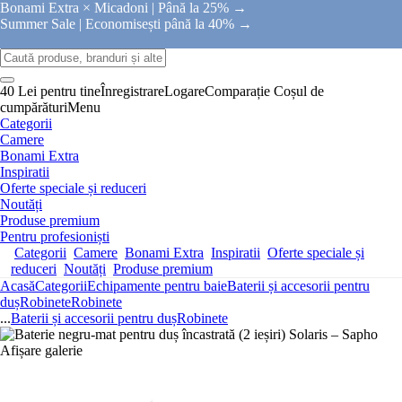
Bonami Extra × Micadoni |
Până la 25% →
Summer Sale |
Economisești până la 40% →
40 Lei pentru tine
Înregistrare
Logare
Comparație
Coșul de
cumpărături
Menu
Categorii
Camere
Bonami Extra
Inspiratii
Oferte speciale și reduceri
Noutăți
Produse premium
Pentru profesioniști
Categorii
Camere
Bonami Extra
Inspiratii
Oferte speciale și
reduceri
Noutăți
Produse premium
Acasă
Categorii
Echipamente pentru baie
Baterii și accesorii pentru
duș
Robinete
Robinete
...
Baterii și accesorii pentru duș
Robinete
Afișare galerie