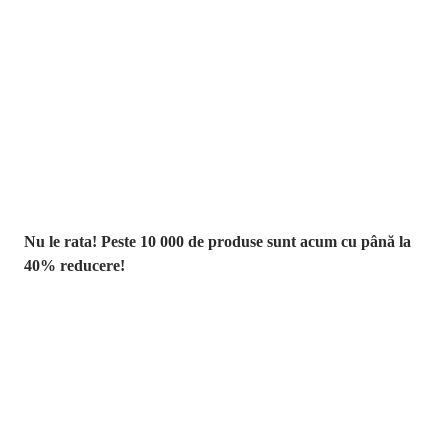
Summer Sale
până la -40 %
Nu le rata! Peste 10 000 de produse sunt acum cu până la
40% reducere!
Grădină la
reducere