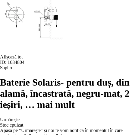
Afișează tot
ID: 1684804
Sapho
Baterie Solaris
- pentru duș, din
alamă, încastrată, negru-mat, 2
ieșiri
, …
mai mult
Urmărește
Stoc epuizat
Apăsă pe "Urmărește" și noi te vom notifica în momentul în care