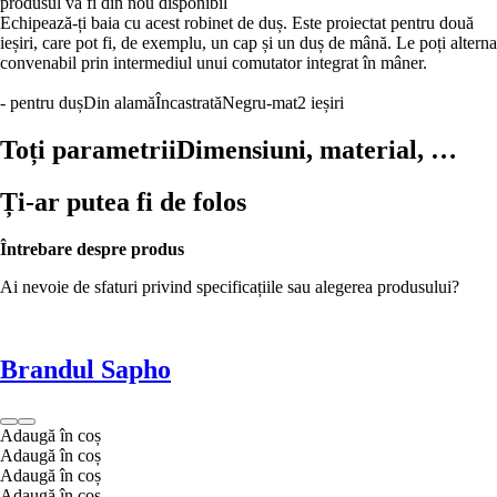
produsul va fi din nou disponibil
Echipează-ți baia cu acest robinet de duș. Este proiectat pentru două
ieșiri, care pot fi, de exemplu, un cap și un duș de mână. Le poți alterna
convenabil prin intermediul unui comutator integrat în mâner.
- pentru duș
Din alamă
Încastrată
Negru-mat
2 ieșiri
Toți parametrii
Dimensiuni, material, …
Ți-ar putea fi de folos
Întrebare despre produs
Ai nevoie de sfaturi privind specificațiile sau alegerea produsului?
Brandul Sapho
Adaugă în coș
Adaugă în coș
Adaugă în coș
Adaugă în coș