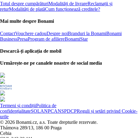
Totul despre cumpărături
Modalități de livrare
Reclamații și
retur
Modalități de plată
Cum funcționează creditele?
Mai multe despre Bonami
Contact
Vouchere cadou
Despre noi
Branduri la Bonami
Bonami
Business
Presa
Program de afiliere
BonamiStar
Descarcă-ți aplicația de mobil
Urmărește-ne pe canalele noastre de social media
Termeni și condiții
Politica de
confidențialitate
SOL
ANPC
ANSPDCP
Reguli și setări privind Cookie-
urile
© 2026 Bonami.cz, a.s. Toate drepturile rezervate.
Thámova 289/13, 186 00 Praga
Cehia