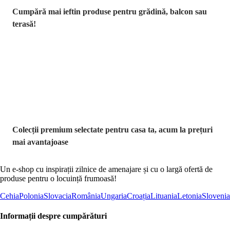
Cumpără mai ieftin produse pentru grădină, balcon sau
terasă!
Premium la
reducere
Colecții premium selectate pentru casa ta, acum la prețuri
mai avantajoase
Un e-shop cu inspirații zilnice de amenajare și cu o largă ofertă de
produse pentru o locuință frumoasă!
Cehia
Polonia
Slovacia
România
Ungaria
Croația
Lituania
Letonia
Slovenia
Informații despre cumpărături