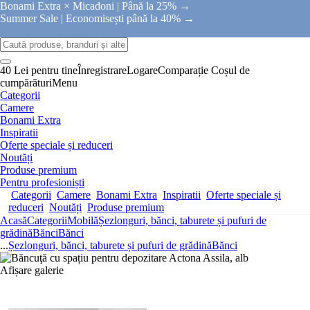
Bonami Extra × Micadoni |
Până la 25% →
Summer Sale |
Economisești până la 40% →
40 Lei pentru tine
Înregistrare
Logare
Comparație
Coșul de
cumpărături
Menu
Categorii
Camere
Bonami Extra
Inspiratii
Oferte speciale și reduceri
Noutăți
Produse premium
Pentru profesioniști
Categorii
Camere
Bonami Extra
Inspiratii
Oferte speciale și
reduceri
Noutăți
Produse premium
Acasă
Categorii
Mobilă
Șezlonguri, bănci, taburete și pufuri de
grădină
Bănci
Bănci
...
Șezlonguri, bănci, taburete și pufuri de grădină
Bănci
Afișare galerie