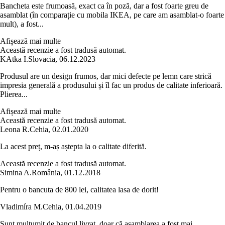
Bancheta este frumoasă, exact ca în poză, dar a fost foarte greu de
asamblat (în comparație cu mobila IKEA, pe care am asamblat-o foarte
mult), a fost...
Afișează mai multe
Această recenzie a fost tradusă automat.
KAtka I.
Slovacia
,
06.12.2023
Produsul are un design frumos, dar mici defecte pe lemn care strică
impresia generală a produsului și îl fac un produs de calitate inferioară.
Plierea...
Afișează mai multe
Această recenzie a fost tradusă automat.
Leona R.
Cehia
,
02.01.2020
La acest preț, m-aș aștepta la o calitate diferită.
Această recenzie a fost tradusă automat.
Simina A.
România
,
01.12.2018
Pentru o bancuta de 800 lei, calitatea lasa de dorit!
Vladimíra M.
Cehia
,
01.04.2019
Sunt mulțumit de bancul livrat, doar că asamblarea a fost mai