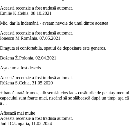
Această recenzie a fost tradusă automat.
Emilie K.
Cehia
,
08.10.2021
Mic, dar la îndemână - aveam nevoie de unul dintre acestea
Această recenzie a fost tradusă automat.
Ionescu M.
România
,
07.05.2021
Draguta si confortabila, spatiul de depozitare este generos.
Bożena Ż.
Polonia
,
02.04.2021
Așa cum a fost descris.
Această recenzie a fost tradusă automat.
Růžena S.
Cehia
,
31.05.2020
+ bancă arată frumos, alb semi-lucios lac - cusăturile de pe atașamentul
capacului sunt foarte mici, riscând să se slăbească după un timp, așa că
a ...
Afișează mai multe
Această recenzie a fost tradusă automat.
Judit C.
Ungaria
,
11.02.2024