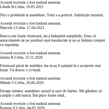
Această recenzie a fost tradusă automat.
Libuše B.
Cehia
,
19.05.2021
Nici o problemă la asamblare. Totul s-a potrivit. Satisfacție maximă.
Această recenzie a fost tradusă automat.
Marcela J.
Cehia
,
17.04.2021
Banca este foarte frumoasă, mi-a îndeplinit așteptările, Doar că
autocolantele de pe șuruburi sunt translucide și nu se îmbină complet
cu suprafața.
Această recenzie a fost tradusă automat.
Janina R.
Cehia
,
25.11.2020
Frumoasă piesă de mobilier, dar m-aș fi așteptat la o acoperire mai
bună. Vă doresc o zi bună.
Această recenzie a fost tradusă automat.
Milada V.
Cehia
,
26.06.2020
Design uimitor, asamblare ușoară și ușor de înțeles. Mă gândesc să
cumpăr o altă bancă. Îmi place foarte mult.
Această recenzie a fost tradusă automat.
Radana V.
Cehia
,
04.05.2020