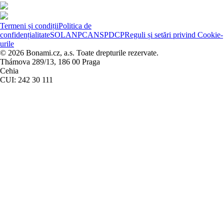
Termeni și condiții
Politica de
confidențialitate
SOL
ANPC
ANSPDCP
Reguli și setări privind Cookie-
urile
© 2026 Bonami.cz, a.s. Toate drepturile rezervate.
Thámova 289/13, 186 00 Praga
Cehia
CUI: 242 30 111