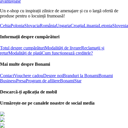
avantajoase
Un e-shop cu inspirații zilnice de amenajare și cu o largă ofertă de
produse pentru o locuință frumoasă!
Cehia
Polonia
Slovacia
România
Ungaria
Croația
Lituania
Letonia
Slovenia
Informații despre cumpărături
Totul despre cumpărături
Modalități de livrare
Reclamații și
retur
Modalități de plată
Cum funcționează creditele?
Mai multe despre Bonami
Contact
Vouchere cadou
Despre noi
Branduri la Bonami
Bonami
Business
Presa
Program de afiliere
BonamiStar
Descarcă-ți aplicația de mobil
Urmărește-ne pe canalele noastre de social media