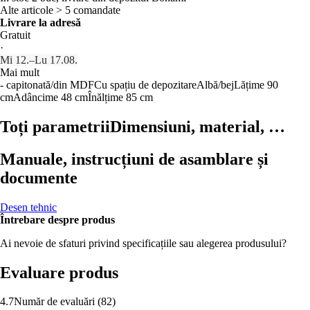
Alte articole > 5 comandate
Livrare la adresă
Gratuit
·
Mi 12.–Lu 17.08.
Mai mult
- capitonată/din MDF
Cu spațiu de depozitare
Albă/bej
Lățime 90
cm
Adâncime 48 cm
Înălțime 85 cm
Toți parametrii
Dimensiuni, material, …
Manuale, instrucțiuni de asamblare și
documente
Desen tehnic
Întrebare despre produs
Ai nevoie de sfaturi privind specificațiile sau alegerea produsului?
Evaluare produs
4.7
Număr de evaluări
(
82
)