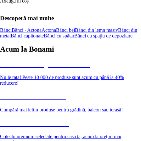
Adaugă în coș
Descoperă mai multe
Bănci
Bănci · Actona
Actona
Bănci bej
Bănci din lemn masiv
Bănci din
metal
Bănci capitonate
Bănci cu spătar
Bănci cu spațiu de depozitare
Acum la Bonami
Summer Sale până la -40 %
Nu le rata! Peste 10 000 de produse sunt acum cu până la 40%
reducere!
Grădină la reducere
Cumpără mai ieftin produse pentru grădină, balcon sau terasă!
Premium la reducere
Colecții premium selectate pentru casa ta, acum la prețuri mai