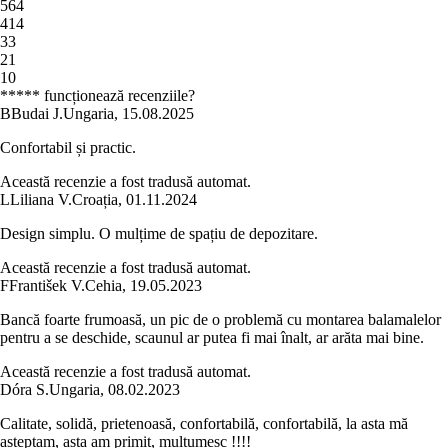
5
64
4
14
3
3
2
1
1
0
***** funcționează recenziile?
B
Budai J.
Ungaria
,
15.08.2025
Confortabil și practic.
Această recenzie a fost tradusă automat.
L
Liliana V.
Croația
,
01.11.2024
Design simplu. O mulțime de spațiu de depozitare.
Această recenzie a fost tradusă automat.
F
František V.
Cehia
,
19.05.2023
Bancă foarte frumoasă, un pic de o problemă cu montarea balamalelor
pentru a se deschide, scaunul ar putea fi mai înalt, ar arăta mai bine.
Această recenzie a fost tradusă automat.
Dóra S.
Ungaria
,
08.02.2023
Calitate, solidă, prietenoasă, confortabilă, confortabilă, la asta mă
așteptam, asta am primit, mulțumesc !!!!