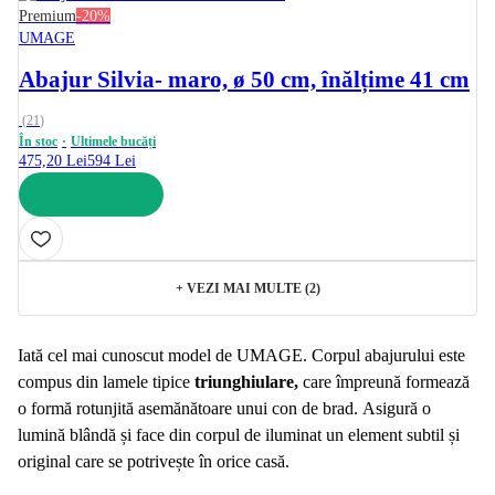
Premium
-20%
UMAGE
Abajur Silvia
- maro, ø 50 cm, înălțime 41 cm
(
21
)
În stoc
Ultimele bucăți
475,20 Lei
594 Lei
ADAUGĂ ÎN COȘ
+
VEZI MAI MULTE (2)
Iată cel mai cunoscut model de UMAGE. Corpul abajurului este
compus din lamele tipice
triunghiulare,
care împreună formează
o formă rotunjită asemănătoare unui con de brad. Asigură o
lumină blândă și face din corpul de iluminat un element subtil și
original care se potrivește în orice casă.