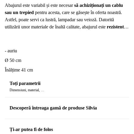
Abajurul este variabil și este necesar
să achiziționați un cablu
sau un trepied
pentru acesta, care se găsește în oferta noastră.
Astfel, poate servi ca lustră, lampadar sau veioză. Datorită
utilizării unor materiale de înaltă calitate, abajurul este
rezistent
.
Pentru acest model recomandăm becul IDEA 6W 60 mm, pe care
îl puteți găsi
aici
.
- auriu
Ø 50 cm
Înălțime 41 cm
Toți parametrii
Dimensiuni, material, …
Descoperă întreaga gamă de produse Silvia
Ți-ar putea fi de folos