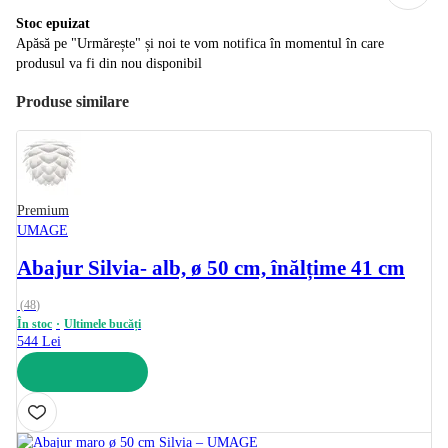
Stoc epuizat
Apăsă pe "Urmărește" și noi te vom notifica în momentul în care
produsul va fi din nou disponibil
Produse similare
Premium
UMAGE
Abajur Silvia
- alb, ø 50 cm, înălțime 41 cm
(
48
)
În stoc
Ultimele bucăți
544 Lei
ADAUGĂ ÎN COȘ