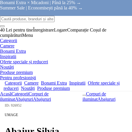
Bonami Extra × Micadoni |
Până la 25% →
Summer Sale |
Economisești până la 40% →
40 Lei pentru tine
Înregistrare
Logare
Comparație
Coșul de
cumpărături
Menu
Categorii
Camere
Bonami Extra
Inspiratii
Oferte speciale și reduceri
Noutăți
Produse premium
Pentru profesioniști
Categorii
Camere
Bonami Extra
Inspiratii
Oferte speciale și
reduceri
Noutăți
Produse premium
Acasă
Categorii
Corpuri de
...
Corpuri de
iluminat
Abajururi
Abajururi
iluminat
Abajururi
ID: 926952
UMAGE
Abajur Silvia