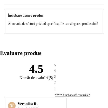
Întrebare despre produs
Ai nevoie de sfaturi privind specificațiile sau alegerea produsului?
Evaluare produs
4.5
5
4
3
Număr de evaluări
(
5
)
2
1
***** funcționează recenziile?
Veronika R.
V