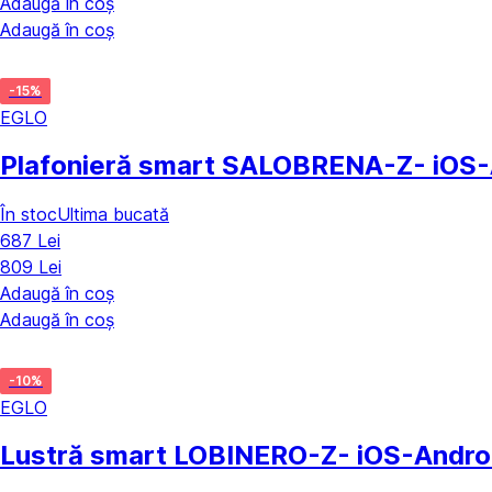
Adaugă în coș
Adaugă în coș
-15%
EGLO
Plafonieră smart SALOBRENA-Z
- iOS
În stoc
Ultima bucată
687 Lei
809 Lei
Adaugă în coș
Adaugă în coș
-10%
EGLO
Lustră smart LOBINERO-Z
- iOS-Andro