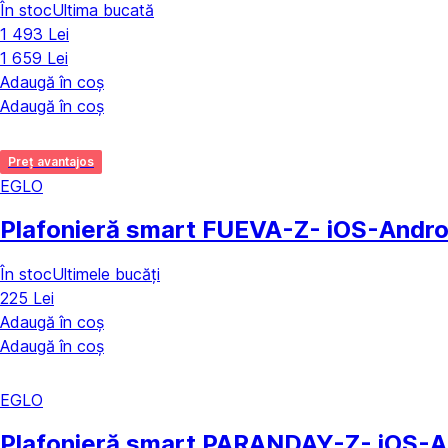
În stoc
Ultima bucată
1 493 Lei
1 659 Lei
Adaugă în coș
Adaugă în coș
Preț avantajos
EGLO
Plafonieră smart FUEVA-Z
- iOS-Andro
În stoc
Ultimele bucăți
225 Lei
Adaugă în coș
Adaugă în coș
EGLO
Plafonieră smart PARANDAY-Z
- iOS-