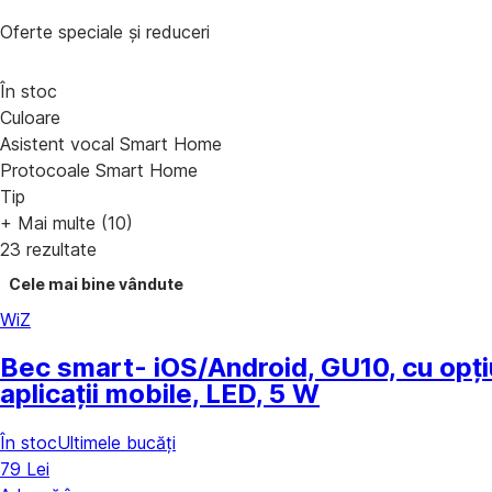
Oferte speciale și reduceri
În stoc
Culoare
Asistent vocal Smart Home
Protocoale Smart Home
Tip
+ Mai multe (10)
23 rezultate
Cele mai bine vândute
WiZ
Bec smart
- iOS/Android, GU10, cu opți
aplicații mobile, LED, 5 W
În stoc
Ultimele bucăți
79 Lei