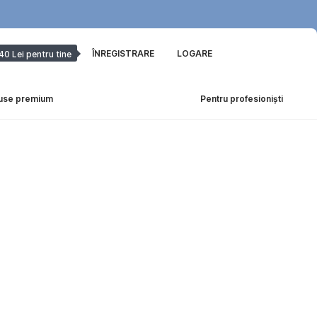
ÎNREGISTRARE
LOGARE
40 Lei pentru tine
use premium
Pentru profesioniști