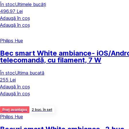
În stoc
Ultimele bucăți
496,97 Lei
Adaugă în coș
Adaugă în coș
Philips Hue
Bec smart White ambiance
- iOS/Andr
telecomandă, cu filament, 7 W
În stoc
Ultima bucată
255 Lei
Adaugă în coș
Adaugă în coș
Preț avantajos
2 buc. în set
Philips Hue