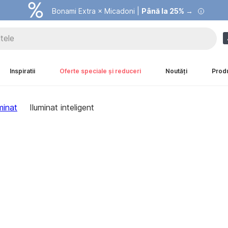
Summer Sale |
Bonami Extra × Micadoni |
Economisești până la 40% →
Până la 25% →
Inspiratii
Oferte speciale și reduceri
Noutăți
Prod
minat
Iluminat inteligent