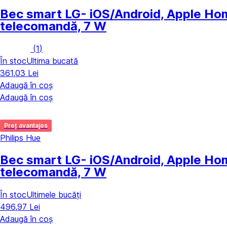
Bec smart LG
- iOS/Android, Apple Hom
telecomandă, 7 W
(
1
)
În stoc
Ultima bucată
361,03 Lei
Adaugă în coș
Adaugă în coș
Preț avantajos
Philips Hue
Bec smart LG
- iOS/Android, Apple Hom
telecomandă, 7 W
În stoc
Ultimele bucăți
496,97 Lei
Adaugă în coș