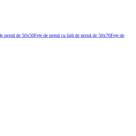
 de pernă de 50x50
Fețe de pernă cu față de pernă de 50x70
Fețe de