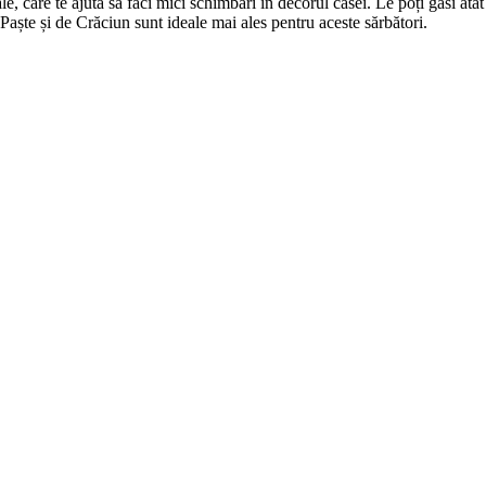
e, care te ajută să faci mici schimbări în decorul casei. Le poți găsi atât
ște și de Crăciun sunt ideale mai ales pentru aceste sărbători.