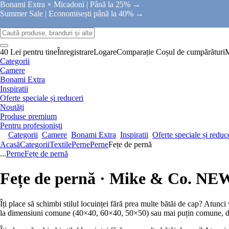
Bonami Extra × Micadoni |
Până la 25% →
Summer Sale |
Economisești până la 40% →
40 Lei pentru tine
Înregistrare
Logare
Comparație
Coșul de cumpărături
Categorii
Camere
Bonami Extra
Inspiratii
Oferte speciale și reduceri
Noutăți
Produse premium
Pentru profesioniști
Categorii
Camere
Bonami Extra
Inspiratii
Oferte speciale și reduc
Acasă
Categorii
Textile
Perne
Perne
Fețe de pernă
...
Perne
Fețe de pernă
Fețe de pernă · Mike & Co. 
Îți place să schimbi stilul locuinței fără prea multe bătăi de cap? Atunci 
la dimensiuni comune (40×40, 60×40, 50×50) sau mai puțin comune, dar ș