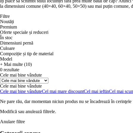
Îți place să schimbi stilul locuinței fără prea multe bătăi de cap? Atunci 
la dimensiuni comune (40×40, 60×40, 50×50) sau mai puțin comune, dar ș
Filtre
Noutăți
Premium
Oferte speciale și reduceri
În stoc
Dimensiuni pernă
Culoare
Compoziție și tip de material
Model
+ Mai multe (10)
0 rezultate
Cele mai bine vândute
Cele mai bine vândute
Cele mai bine vândute
Cel mai mare discount
Cel mai ieftin
Cel mai scu
Ne pare rău, dar momentan niciun produs nu se încadrează în cerinţele t
Modifică sau anulează filtrele.
Anulare filtre