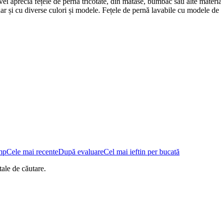
vei aprecia fețele de pernă tricotate, din mătase, bumbac sau alte material
i cu diverse culori și modele. Fețele de pernă lavabile cu modele de Pa
mp
Cele mai recente
După evaluare
Cel mai ieftin per bucată
ale de căutare.