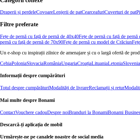
Categorii conexe
Draperii și perdele
Covoare
Lenjerii de pat
Cearceafuri
Cuverturi de pat
P
Filtre preferate
Fețe de pernă cu față de pernă de 40x40
Fețe de pernă cu față de pernă
pernă cu față de pernă de 70x90
Fețe de pernă cu model de Crăciun
Fețe
Un e-shop cu inspirații zilnice de amenajare și cu o largă ofertă de pro
Cehia
Polonia
Slovacia
România
Ungaria
Croația
Lituania
Letonia
Slovenia
Informații despre cumpărături
Totul despre cumpărături
Modalități de livrare
Reclamații și retur
Modalită
Mai multe despre Bonami
Contact
Vouchere cadou
Despre noi
Branduri la Bonami
Bonami Busines
Descarcă-ți aplicația de mobil
Urmărește-ne pe canalele noastre de social media