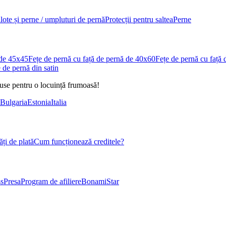
ilote și perne / umpluturi de pernă
Protecții pentru saltea
Perne
 de 45x45
Fețe de pernă cu față de pernă de 40x60
Fețe de pernă cu față
 de pernă din satin
duse pentru o locuință frumoasă!
Bulgaria
Estonia
Italia
ți de plată
Cum funcționează creditele?
s
Presa
Program de afiliere
BonamiStar