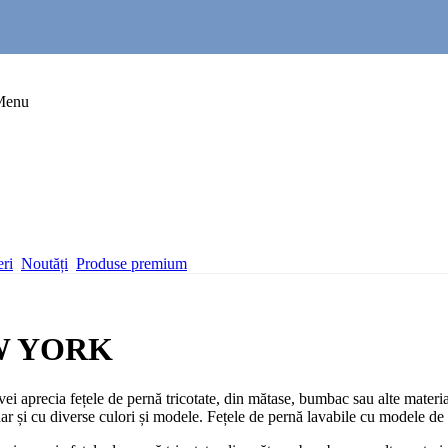
Menu
eri
Noutăți
Produse premium
NEW YORK
vei aprecia fețele de pernă tricotate, din mătase, bumbac sau alte material
i cu diverse culori și modele. Fețele de pernă lavabile cu modele de Pa